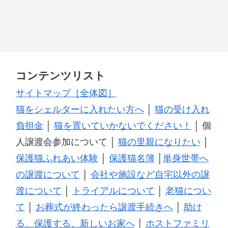
コンテンツリスト
サイトマップ［全体図］
猫をシェルターに入れたい方へ
│
猫の受け入れ
負担金
│
猫を置いていかないでください！
│ 個
人譲渡会参加について │
猫の里親になりたい
│
保護猫ふれあい体験
│
保護猫名簿
│
単身世帯へ
の譲渡について
│
会社や施設など自宅以外の譲
渡について
│
トライアルについて
│
老猫につい
て
│
お葬式が終わったら譲渡手続きへ
│
助け
る、保護する、新しいお家へ
│
ホストファミリ