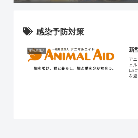
感染予防対策
新
事務局日記
アニ
ェル
口に
を避