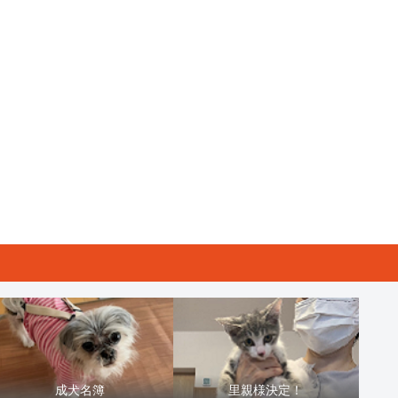
成犬名簿
里親様決定！