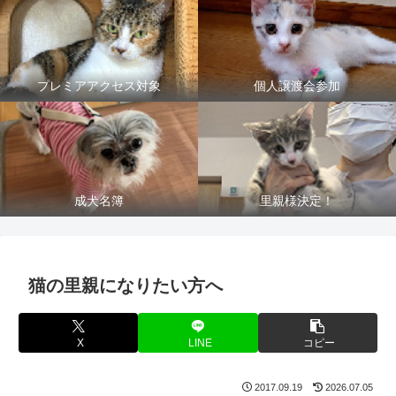
プレミアアクセス対象
個人譲渡会参加
成犬名簿
里親様決定！
猫の里親になりたい方へ
X
LINE
コピー
2017.09.19
2026.07.05