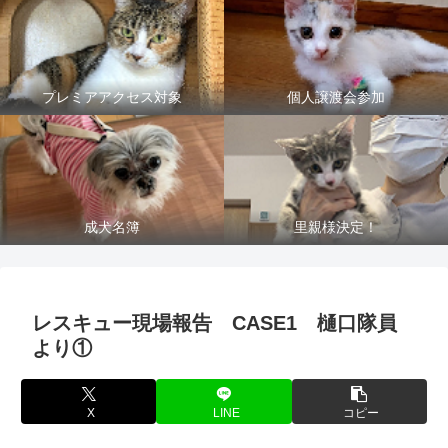
プレミアアクセス対象
個人譲渡会参加
成犬名簿
里親様決定！
レスキュー現場報告 CASE1 樋口隊員
より①
X
LINE
コピー