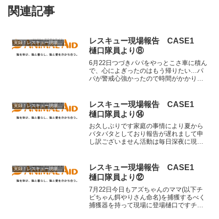
関連記事
レスキュー現場報告 CASE1
実録！レスキュー現場より
樋口隊員より⑧
6月22日つづきパパをやっとこさ車に積ん
で、心によぎったのはもう帰りたい…パ
パが警戒心強かったので時間がかかり、
既に1時間が過ぎてました捕獲後のパパの
ワープにより精神的にも疲れてました
が、鼻の下ちゃんの時のように次の日産
レスキュー現場報告 CASE1
実録！レスキュー現場より
まれてしまったという...
樋口隊員より⑭
お久しぶりです家庭の事情により夏から
バタバタとしており報告が遅れまして申
し訳ございません活動は毎日深夜に現場
の子達の餌やり、確認はしておりました
どんどん状況は変わっていく中、報告を
する時間を取れずにいたのでまとめて報
レスキュー現場報告 CASE1
実録！レスキュー現場より
告させていただきます前回...
樋口隊員より⑫
7月22日今日もアズちゃんのママ(以下チ
ビちゃん餌やりさん命名)を捕獲するべく
捕獲器を持って現場に登場樋口ですチビ
ちゃんはとても人懐っこいく、人を怖が