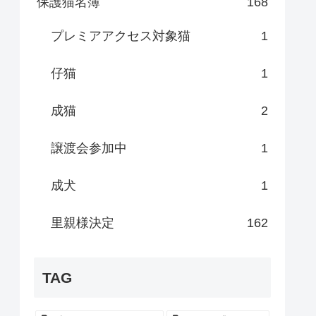
保護猫名簿
168
プレミアアクセス対象猫
1
仔猫
1
成猫
2
譲渡会参加中
1
成犬
1
里親様決定
162
TAG