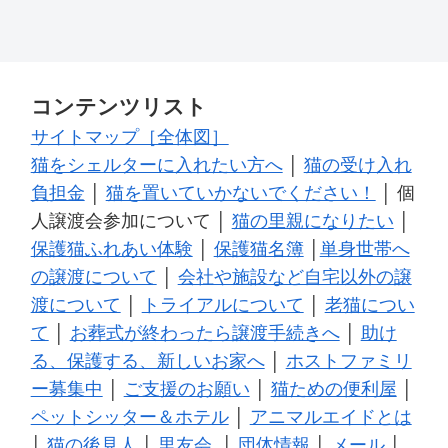
コンテンツリスト
サイトマップ［全体図］
猫をシェルターに入れたい方へ
│
猫の受け入れ
負担金
│
猫を置いていかないでください！
│ 個
人譲渡会参加について │
猫の里親になりたい
│
保護猫ふれあい体験
│
保護猫名簿
│
単身世帯へ
の譲渡について
│
会社や施設など自宅以外の譲
渡について
│
トライアルについて
│
老猫につい
て
│
お葬式が終わったら譲渡手続きへ
│
助け
る、保護する、新しいお家へ
│
ホストファミリ
ー募集中
│
ご支援のお願い
│
猫ための便利屋
│
ペットシッター＆ホテル
│
アニマルエイドとは
│
猫の後見人
│
里友会
│
団体情報
│
メール
│