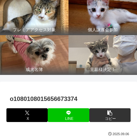
プレミアアクセス対象
個人譲渡会参加
成犬名簿
里親様決定！
o1080108015656673374
X
LINE
コピー
2025.09.06