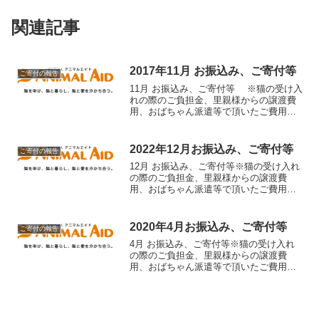
関連記事
2017年11月 お振込み、ご寄付等
ご寄付の報告
11月 お振込み、ご寄付等 ※猫の受け入
れの際のご負担金、里親様からの譲渡費
用、おばちゃん派遣等で頂いたご費用等
の記載はありません。 ・星野様 3,000円
・高野様 3,000円 ・匿名ご希望者様
6,000円 ・藤田様 3,000円 ...
2022年12月お振込み、ご寄付等
ご寄付の報告
12月 お振込み、ご寄付等※猫の受け入れ
の際のご負担金、里親様からの譲渡費
用、おばちゃん派遣等で頂いたご費用等
の記載はありません。申し訳ございませ
んが、掲載に時間が掛かる場合がござい
ます。ご了承下さい。・西野様 1,000
2020年4月お振込み、ご寄付等
ご寄付の報告
円・中川様 10,...
4月 お振込み、ご寄付等※猫の受け入れ
の際のご負担金、里親様からの譲渡費
用、おばちゃん派遣等で頂いたご費用等
の記載はありません。銀行にお振込み頂
いた分（埼玉りそな銀行・ゆうちょ銀
行・三菱ＵＦＪ銀行・みずほ銀行）及
び、クレジットカードにてご寄...