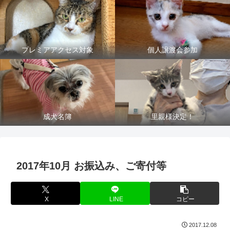
プレミアアクセス対象
個人譲渡会参加
成犬名簿
里親様決定！
2017年10月 お振込み、ご寄付等
X
LINE
コピー
2017.12.08