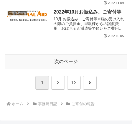
の記載はありません。申し訳ございませ
2022.11.09
んが、掲載に時間が掛かる場合がござい
ます。ご了承下さい。・西野様 1,000
2022年10月お振込み、ご寄付等
ご寄付の報告
円・塚本様 1,0...
10月 お振込み、ご寄付等※猫の受け入れ
の際のご負担金、里親様からの譲渡費
用、おばちゃん派遣等で頂いたご費用等
の記載はありません。申し訳ございませ
2022.10.05
んが、掲載に時間が掛かる場合がござい
ます。ご了承下さい。・西野様 1,000
円・羽田野様 2,...
次のページ
次
1
2
12
へ
ホーム
事務局日記
ご寄付の報告