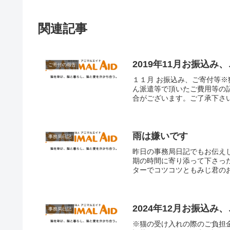
関連記事
2019年11月お振込み
ご寄付の報告
１１月 お振込み、ご寄付等
ん派遣等で頂いたご費用等の
合がございます。ご了承下さい。・
雨は嫌いです
事務局日記
昨日の事務局日記でもお伝え
期の時間に寄り添って下さっ
ターでコツコツともみじ君のお
2024年12月お振込み
事務局日記
※猫の受け入れの際のご負担