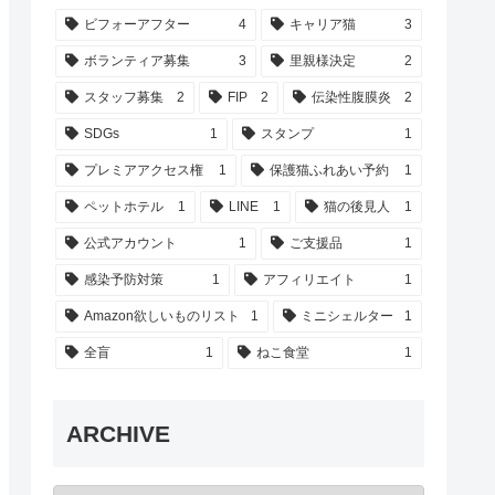
ビフォーアフター
4
キャリア猫
3
ボランティア募集
3
里親様決定
2
スタッフ募集
2
FIP
2
伝染性腹膜炎
2
SDGs
1
スタンプ
1
プレミアアクセス権
1
保護猫ふれあい予約
1
ペットホテル
1
LINE
1
猫の後見人
1
公式アカウント
1
ご支援品
1
感染予防対策
1
アフィリエイト
1
Amazon欲しいものリスト
1
ミニシェルター
1
全盲
1
ねこ食堂
1
ARCHIVE