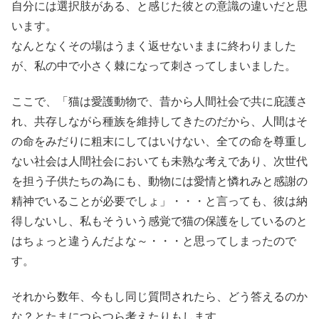
自分には選択肢がある、と感じた彼との意識の違いだと思
います。
なんとなくその場はうまく返せないままに終わりました
が、私の中で小さく棘になって刺さってしまいました。
ここで、「猫は愛護動物で、昔から人間社会で共に庇護さ
れ、共存しながら種族を維持してきたのだから、人間はそ
の命をみだりに粗末にしてはいけない、全ての命を尊重し
ない社会は人間社会においても未熟な考えであり、次世代
を担う子供たちの為にも、動物には愛情と憐れみと感謝の
精神でいることが必要でしょ」・・・と言っても、彼は納
得しないし、私もそういう感覚で猫の保護をしているのと
はちょっと違うんだよな～・・・と思ってしまったので
す。
それから数年、今もし同じ質問されたら、どう答えるのか
な？とたまにつらつら考えたりもします。