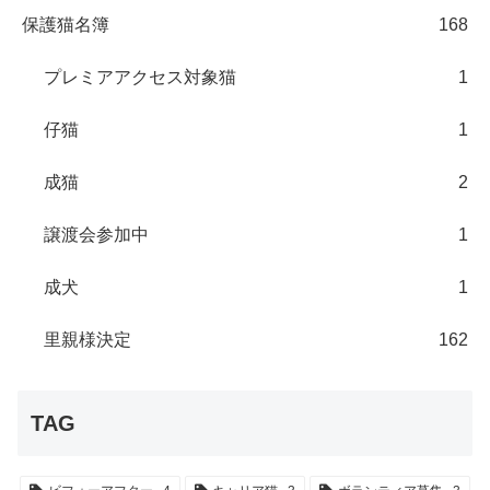
保護猫名簿
168
プレミアアクセス対象猫
1
仔猫
1
成猫
2
譲渡会参加中
1
成犬
1
里親様決定
162
TAG