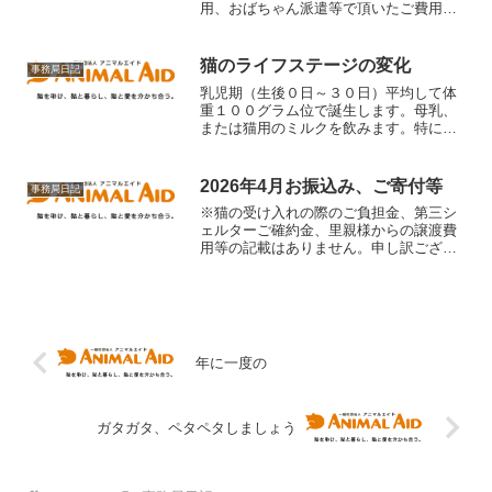
用、おばちゃん派遣等で頂いたご費用等
の記載はありません。申し訳ございませ
んが、掲載に時間が掛かる場合がござい
ます。ご了承下さい。・k様 5,000円・k
猫のライフステージの変化
事務局日記
様 10,000...
乳児期（生後０日～３０日）平均して体
重１００グラム位で誕生します。母乳、
または猫用のミルクを飲みます。特に母
猫から誕生直後にもらう母乳を「初乳」
と言い、様々な病気から身を守る免疫を
受け取るため、非常に重要です。10日～
2026年4月お振込み、ご寄付等
事務局日記
14日ぐらいで目が開き...
※猫の受け入れの際のご負担金、第三シ
ェルターご確約金、里親様からの譲渡費
用等の記載はありません。申し訳ござい
ませんが、掲載に時間が掛かる場合がご
ざいます。ご了承下さい。4/1 匿名御希
望者様 30,000円(ゆうちょ)(医療費ご支
援...
年に一度の
ガタガタ、ペタペタしましょう