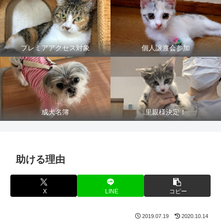
プレミアアクセス対象
個人譲渡会参加
成犬名簿
里親様決定！
助ける理由
X
LINE
コピー
2019.07.19
2020.10.14