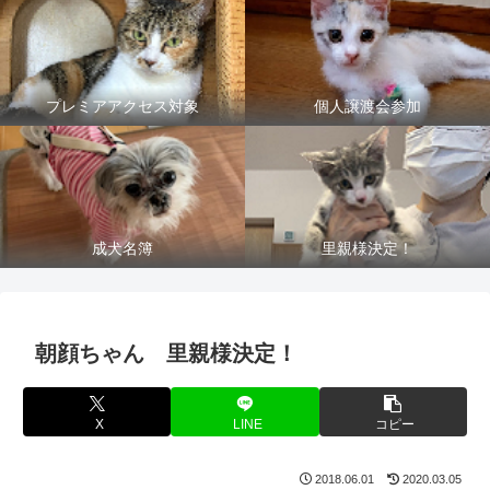
プレミアアクセス対象
個人譲渡会参加
成犬名簿
里親様決定！
朝顔ちゃん 里親様決定！
X
LINE
コピー
2018.06.01
2020.03.05