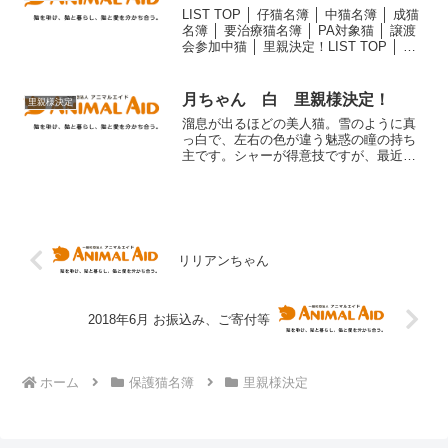
LIST TOP │ 仔猫名簿 │ 中猫名簿 │ 成猫
名簿 │ 要治療猫名簿 │ PA対象猫 │ 譲渡
会参加中猫 │ 里親決定！LIST TOP │ 仔
猫名簿 │ 中猫名簿 │ 成猫名簿 │ 要治療猫
名簿 │ PA対象猫 │ 譲渡会参加中猫...
月ちゃん 白 里親様決定！
里親様決定
溜息が出るほどの美人猫。雪のように真
っ白で、左右の色が違う魅惑の瞳の持ち
主です。シャーが得意技ですが、最近は
むやみに怒らなくなりました。じっくり
つき合えば心が通じるはず。＜保護地＞
桶川市（母猫と生まれたばかりの仔猫4
匹、合計5匹を緊急保護。...
リリアンちゃん
2018年6月 お振込み、ご寄付等
ホーム
保護猫名簿
里親様決定