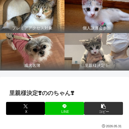
プレミアアクセス対象
個人譲渡会参加
成犬名簿
里親様決定！
里親様決定❣️ののちゃん❣️
X
LINE
コピー
2026.05.31