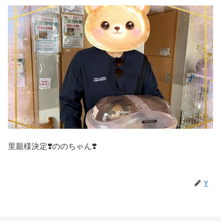
里親様決定❣️ののちゃん❣️
Y