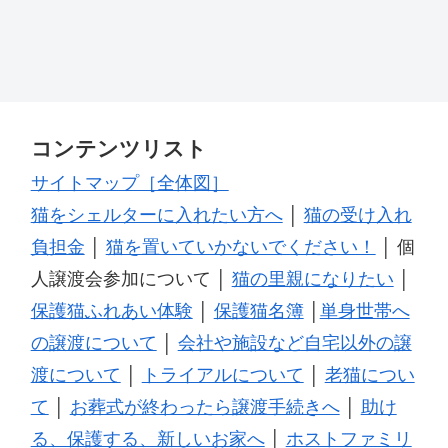
コンテンツリスト
サイトマップ［全体図］
猫をシェルターに入れたい方へ
│
猫の受け入れ
負担金
│
猫を置いていかないでください！
│ 個
人譲渡会参加について │
猫の里親になりたい
│
保護猫ふれあい体験
│
保護猫名簿
│
単身世帯へ
の譲渡について
│
会社や施設など自宅以外の譲
渡について
│
トライアルについて
│
老猫につい
て
│
お葬式が終わったら譲渡手続きへ
│
助け
る、保護する、新しいお家へ
│
ホストファミリ