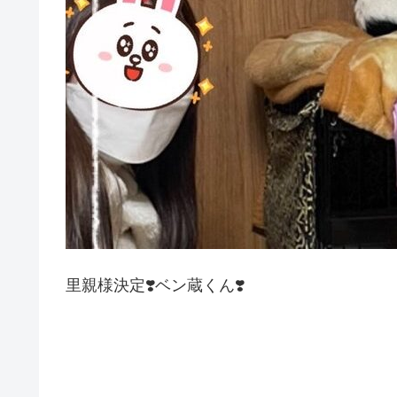
里親様決定❣️ベン蔵くん❣️