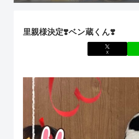
里親様決定❣️ベン蔵くん❣️
X