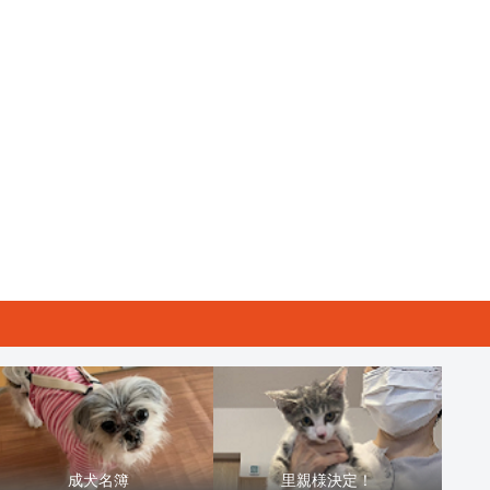
成犬名簿
里親様決定！