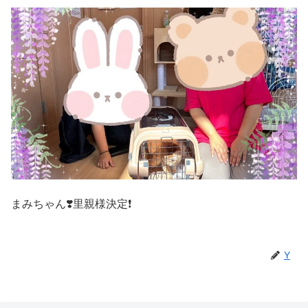
まみちゃん❣️里親様決定❗️
Y