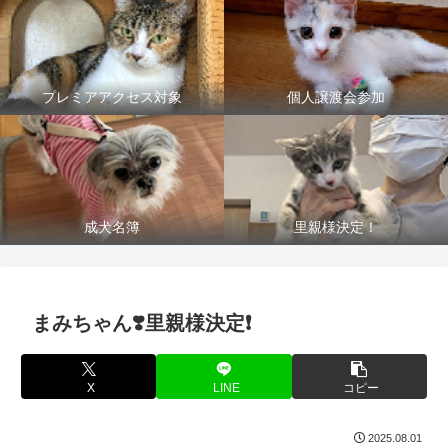
プレミアアクセス対象
個人譲渡会参加
成犬名簿
里親様決定！
まみちゃん❣️里親様決定❗️
X
LINE
コピー
2025.08.01