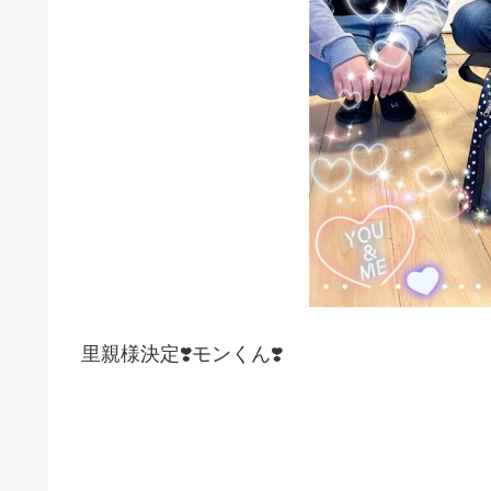
里親様決定❣️モンくん❣️