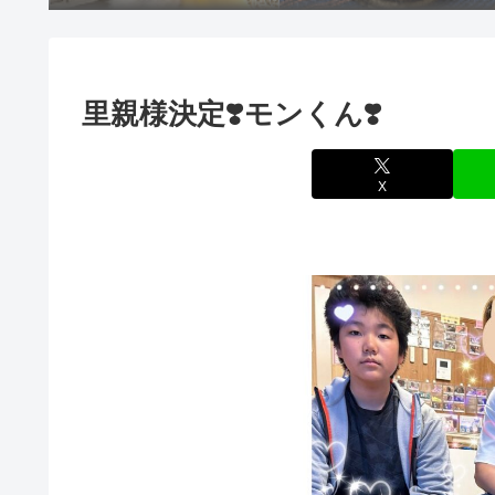
里親様決定❣️モンくん❣️
X