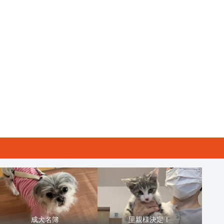
成犬名簿
里親様決定！