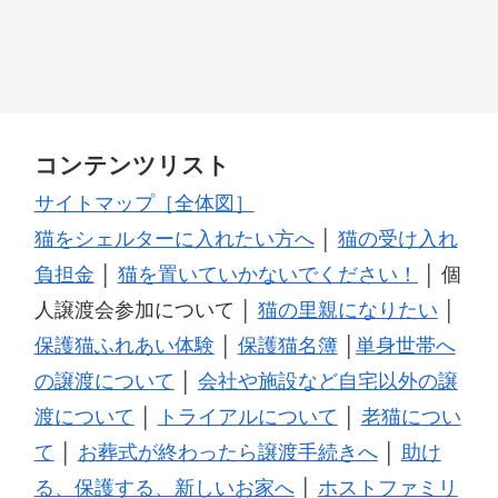
コンテンツリスト
サイトマップ［全体図］
猫をシェルターに入れたい方へ
│
猫の受け入れ
負担金
│
猫を置いていかないでください！
│ 個
人譲渡会参加について │
猫の里親になりたい
│
保護猫ふれあい体験
│
保護猫名簿
│
単身世帯へ
の譲渡について
│
会社や施設など自宅以外の譲
渡について
│
トライアルについて
│
老猫につい
て
│
お葬式が終わったら譲渡手続きへ
│
助け
る、保護する、新しいお家へ
│
ホストファミリ