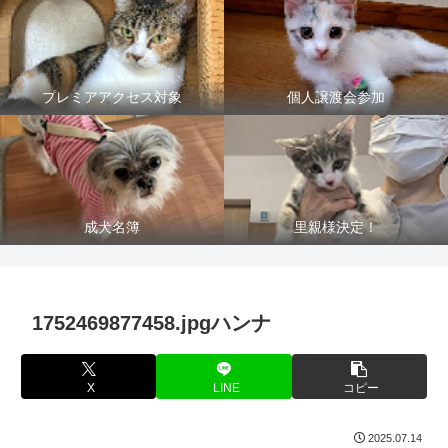
プレミアアクセス対象
個人譲渡会参加
成犬名簿
里親様決定！
1752469877458.jpgハンナ
X
LINE
コピー
2025.07.14