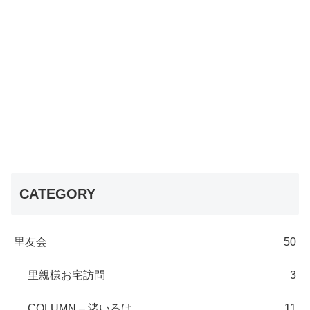
CATEGORY
里友会
50
里親様お宅訪問
3
COLUMN – 渚いろは
11