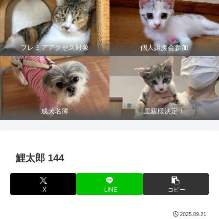
プレミアアクセス対象
個人譲渡会参加
成犬名簿
里親様決定！
鯉太郎 144
X
LINE
コピー
2025.09.21