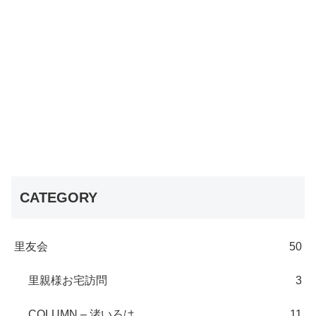
CATEGORY
里友会
50
里親様お宅訪問
3
COLUMN – 渚いろは
11