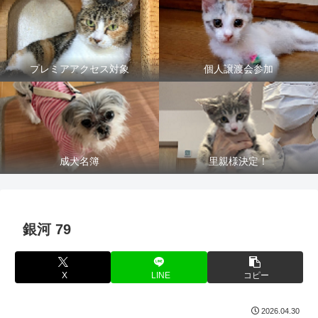
プレミアアクセス対象
個人譲渡会参加
成犬名簿
里親様決定！
銀河 79
X
LINE
コピー
2026.04.30