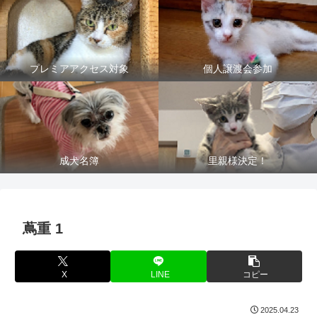
プレミアアクセス対象
個人譲渡会参加
成犬名簿
里親様決定！
蔦重 1
X
LINE
コピー
2025.04.23