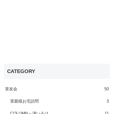
CATEGORY
里友会
50
里親様お宅訪問
3
COLUMN – 渚いろは
11