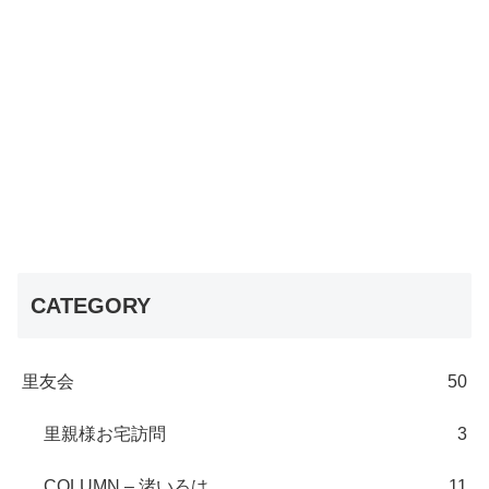
CATEGORY
里友会
50
里親様お宅訪問
3
COLUMN – 渚いろは
11