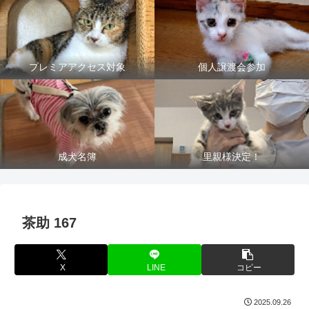
プレミアアクセス対象
個人譲渡会参加
成犬名簿
里親様決定！
茶助 167
X
LINE
コピー
2025.09.26