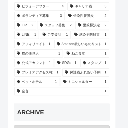
ビフォーアフター
4
キャリア猫
3
ボランティア募集
3
伝染性腹膜炎
2
FIP
2
スタッフ募集
2
里親様決定
2
LINE
1
ご支援品
1
感染予防対策
1
アフィリエイト
1
Amazon欲しいものリスト
1
猫の後見人
1
ねこ食堂
1
公式アカウント
1
SDGs
1
スタンプ
1
プレミアアクセス権
1
保護猫ふれあい予約
1
ペットホテル
1
ミニシェルター
1
全盲
1
ARCHIVE