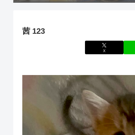
茜 123
X