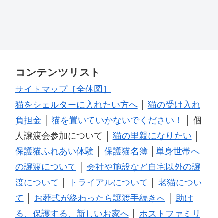
コンテンツリスト
サイトマップ［全体図］
猫をシェルターに入れたい方へ
│
猫の受け入れ
負担金
│
猫を置いていかないでください！
│ 個
人譲渡会参加について │
猫の里親になりたい
│
保護猫ふれあい体験
│
保護猫名簿
│
単身世帯へ
の譲渡について
│
会社や施設など自宅以外の譲
渡について
│
トライアルについて
│
老猫につい
て
│
お葬式が終わったら譲渡手続きへ
│
助け
る、保護する、新しいお家へ
│
ホストファミリ