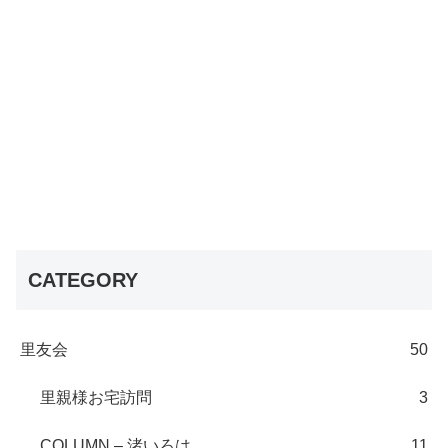
CATEGORY
里友会
50
里親様お宅訪問
3
COLUMN – 渚いろは
11