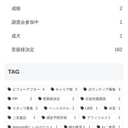
成猫
2
譲渡会参加中
1
成犬
1
里親様決定
162
TAG
ビフォーアフター
4
キャリア猫
3
ボランティア募集
3
FIP
2
里親様決定
2
伝染性腹膜炎
2
スタッフ募集
2
ペットホテル
1
LINE
1
全盲
1
ご支援品
1
感染予防対策
1
アフィリエイト
1
Amazon欲しいものリスト
1
猫の後見人
1
ねこ食堂
1