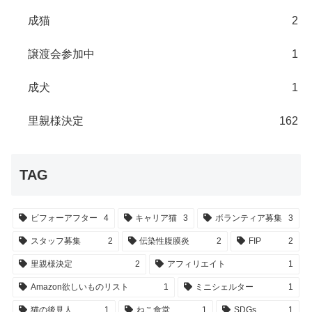
成猫
2
譲渡会参加中
1
成犬
1
里親様決定
162
TAG
ビフォーアフター
4
キャリア猫
3
ボランティア募集
3
スタッフ募集
2
伝染性腹膜炎
2
FIP
2
里親様決定
2
アフィリエイト
1
Amazon欲しいものリスト
1
ミニシェルター
1
猫の後見人
1
ねこ食堂
1
SDGs
1