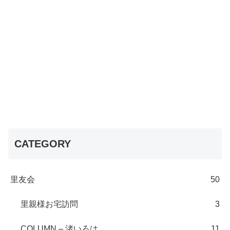
CATEGORY
里友会
50
里親様お宅訪問
3
COLUMN – 渚いろは
11