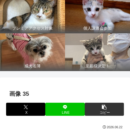
プレミアアクセス対象
個人譲渡会参加
成犬名簿
里親様決定！
画像 35
X
LINE
コピー
2026.06.22