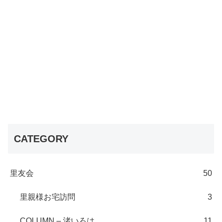
CATEGORY
里友会
50
里親様お宅訪問
3
COLUMN – 渚いろは
11