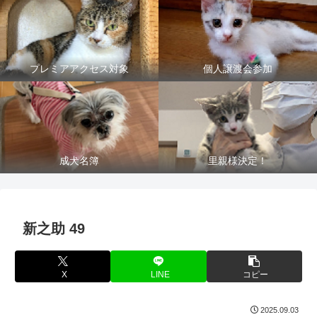
プレミアアクセス対象
個人譲渡会参加
成犬名簿
里親様決定！
新之助 49
X
LINE
コピー
2025.09.03