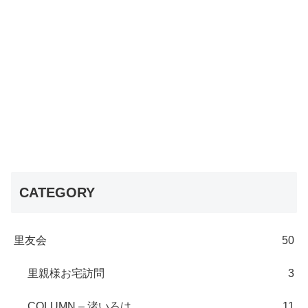
CATEGORY
里友会
50
里親様お宅訪問
3
COLUMN – 渚いろは
11