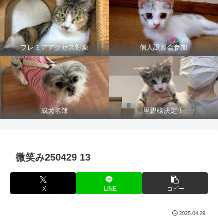
プレミアアクセス対象
個人譲渡会参加
成犬名簿
里親様決定！
微笑み250429 13
X
LINE
コピー
2025.04.29