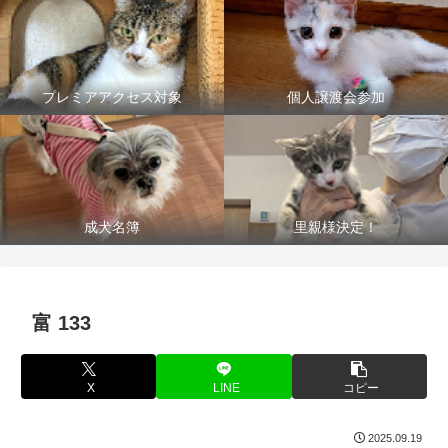
プレミアアクセス対象
個人譲渡会参加
成犬名簿
里親様決定！
富 133
X
LINE
コピー
2025.09.19