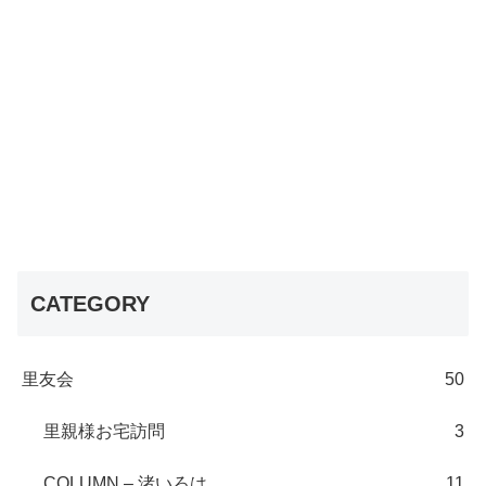
CATEGORY
里友会
50
里親様お宅訪問
3
COLUMN – 渚いろは
11