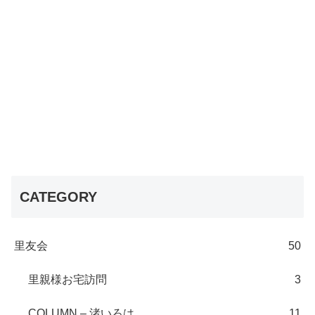
CATEGORY
里友会
50
里親様お宅訪問
3
COLUMN – 渚いろは
11