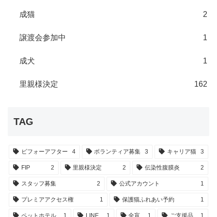
成猫
2
譲渡会参加中
1
成犬
1
里親様決定
162
TAG
ビフォーアフター
4
ボランティア募集
3
キャリア猫
3
FIP
2
里親様決定
2
伝染性腹膜炎
2
スタッフ募集
2
公式アカウント
1
プレミアアクセス権
1
保護猫ふれあい予約
1
ペットホテル
1
LINE
1
全盲
1
ご支援品
1