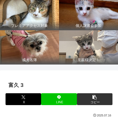
プレミアアクセス対象
個人譲渡会参加
成犬名簿
里親様決定！
富久 3
X
LINE
コピー
2025.07.16