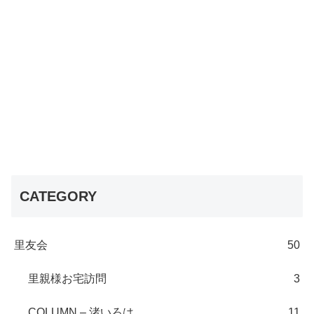
CATEGORY
里友会
50
里親様お宅訪問
3
COLUMN – 渚いろは
11