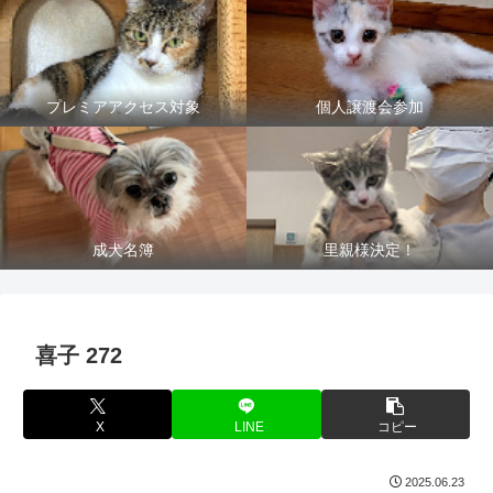
プレミアアクセス対象
個人譲渡会参加
成犬名簿
里親様決定！
喜子 272
X
LINE
コピー
2025.06.23