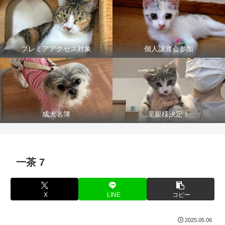
プレミアアクセス対象
個人譲渡会参加
成犬名簿
里親様決定！
一茶 7
X
LINE
コピー
2025.05.06