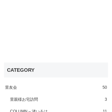
CATEGORY
里友会
50
里親様お宅訪問
3
COLUMN – 渚いろは
11