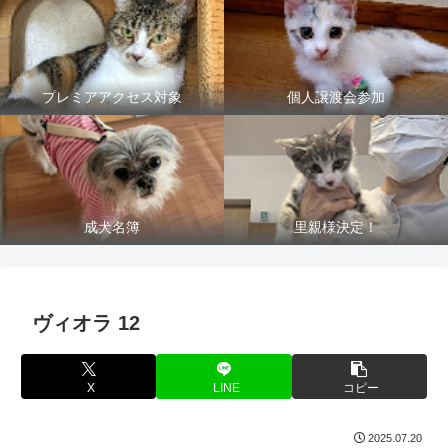
プレミアアクセス対象
個人譲渡会参加
成犬名簿
里親様決定！
ヴィオラ 12
X
LINE
コピー
2025.07.20