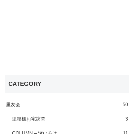
CATEGORY
里友会
50
里親様お宅訪問
3
COLUMN – 渚いろは
11