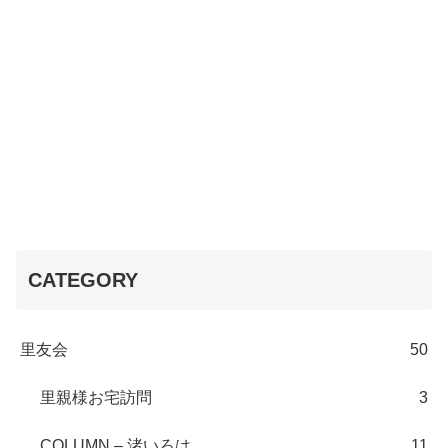
CATEGORY
里友会
50
里親様お宅訪問
3
COLUMN – 渚いろは
11