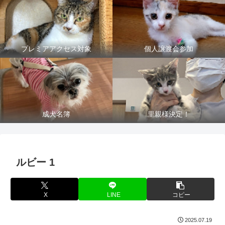
プレミアアクセス対象
個人譲渡会参加
成犬名簿
里親様決定！
ルビー 1
X
LINE
コピー
2025.07.19