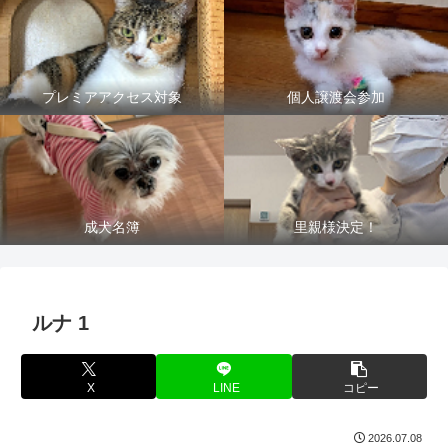
プレミアアクセス対象
個人譲渡会参加
成犬名簿
里親様決定！
ルナ 1
X
LINE
コピー
2026.07.08