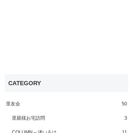
CATEGORY
里友会
50
里親様お宅訪問
3
COLUMN – 渚いろは
11