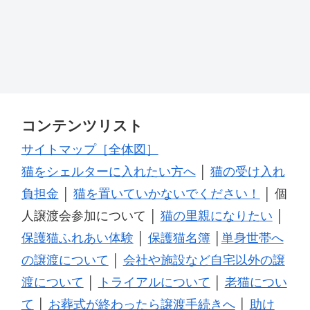
コンテンツリスト
サイトマップ［全体図］
猫をシェルターに入れたい方へ
│
猫の受け入れ
負担金
│
猫を置いていかないでください！
│ 個
人譲渡会参加について │
猫の里親になりたい
│
保護猫ふれあい体験
│
保護猫名簿
│
単身世帯へ
の譲渡について
│
会社や施設など自宅以外の譲
渡について
│
トライアルについて
│
老猫につい
て
│
お葬式が終わったら譲渡手続きへ
│
助け