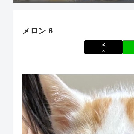
メロン 6
X