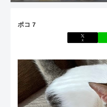
ポコ 7
X