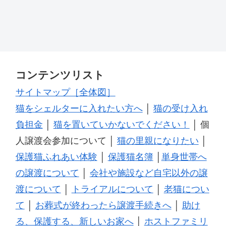
コンテンツリスト
サイトマップ［全体図］
猫をシェルターに入れたい方へ
│
猫の受け入れ
負担金
│
猫を置いていかないでください！
│ 個
人譲渡会参加について │
猫の里親になりたい
│
保護猫ふれあい体験
│
保護猫名簿
│
単身世帯へ
の譲渡について
│
会社や施設など自宅以外の譲
渡について
│
トライアルについて
│
老猫につい
て
│
お葬式が終わったら譲渡手続きへ
│
助け
る、保護する、新しいお家へ
│
ホストファミリ