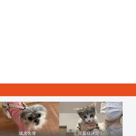
成犬名簿
里親様決定！