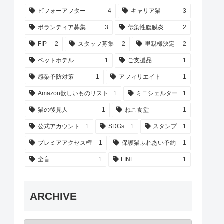
ビフォーアフター
4
キャリア猫
3
ボランティア募集
3
伝染性腹膜炎
2
FIP
2
スタッフ募集
2
里親様決定
2
ペットホテル
1
ご支援品
1
感染予防対策
1
アフィリエイト
1
Amazon欲しいものリスト
1
ミニシェルター
1
猫の後見人
1
ねこ食堂
1
公式アカウント
1
SDGs
1
スタンプ
1
プレミアアクセス権
1
保護猫ふれあい予約
1
全盲
1
LINE
1
ARCHIVE