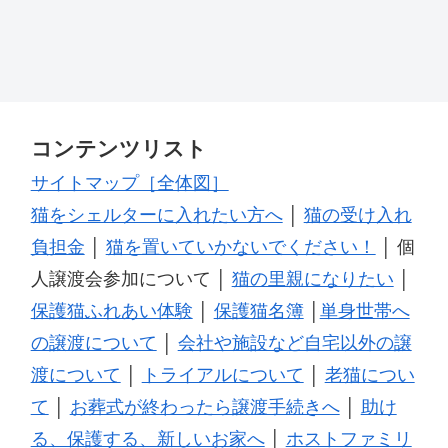
コンテンツリスト
サイトマップ［全体図］
猫をシェルターに入れたい方へ
│
猫の受け入れ
負担金
│
猫を置いていかないでください！
│ 個
人譲渡会参加について │
猫の里親になりたい
│
保護猫ふれあい体験
│
保護猫名簿
│
単身世帯へ
の譲渡について
│
会社や施設など自宅以外の譲
渡について
│
トライアルについて
│
老猫につい
て
│
お葬式が終わったら譲渡手続きへ
│
助け
る、保護する、新しいお家へ
│
ホストファミリ