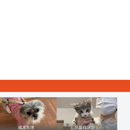
成犬名簿
里親様決定！