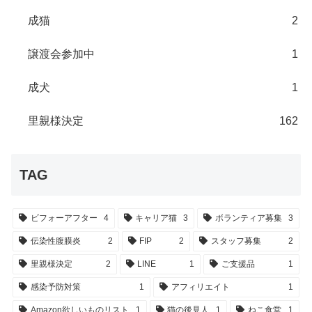
成猫
2
譲渡会参加中
1
成犬
1
里親様決定
162
TAG
ビフォーアフター
4
キャリア猫
3
ボランティア募集
3
伝染性腹膜炎
2
FIP
2
スタッフ募集
2
里親様決定
2
LINE
1
ご支援品
1
感染予防対策
1
アフィリエイト
1
Amazon欲しいものリスト
1
猫の後見人
1
ねこ食堂
1