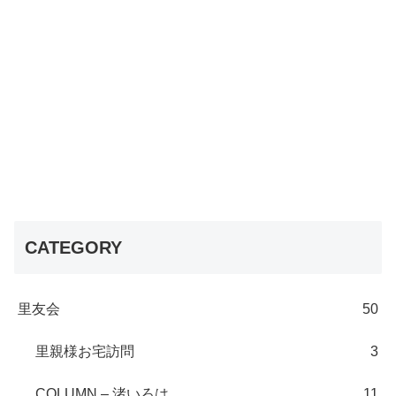
CATEGORY
里友会
50
里親様お宅訪問
3
COLUMN – 渚いろは
11