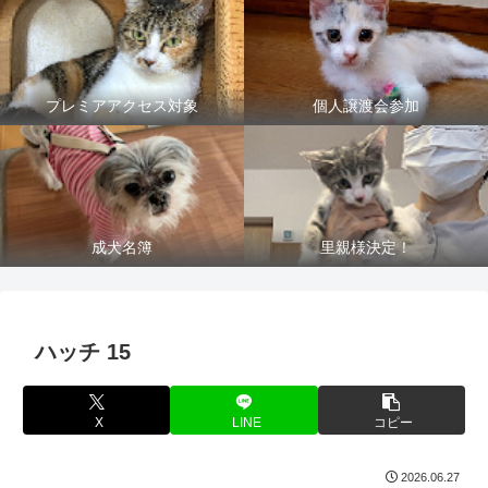
プレミアアクセス対象
個人譲渡会参加
成犬名簿
里親様決定！
ハッチ 15
X
LINE
コピー
2026.06.27