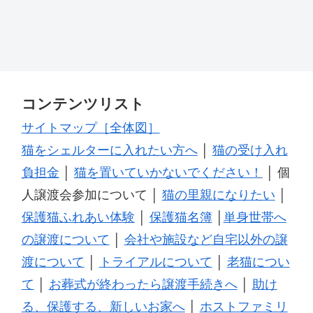
コンテンツリスト
サイトマップ［全体図］
猫をシェルターに入れたい方へ
│
猫の受け入れ
負担金
│
猫を置いていかないでください！
│ 個
人譲渡会参加について │
猫の里親になりたい
│
保護猫ふれあい体験
│
保護猫名簿
│
単身世帯へ
の譲渡について
│
会社や施設など自宅以外の譲
渡について
│
トライアルについて
│
老猫につい
て
│
お葬式が終わったら譲渡手続きへ
│
助け
る、保護する、新しいお家へ
│
ホストファミリ