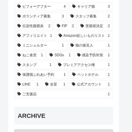
ビフォーアフター
4
キャリア猫
3
ボランティア募集
3
スタッフ募集
2
伝染性腹膜炎
2
FIP
2
里親様決定
2
アフィリエイト
1
Amazon欲しいものリスト
1
ミニシェルター
1
猫の後見人
1
ねこ食堂
1
SDGs
1
感染予防対策
1
スタンプ
1
プレミアアクセス権
1
保護猫ふれあい予約
1
ペットホテル
1
LINE
1
全盲
1
公式アカウント
1
ご支援品
1
ARCHIVE