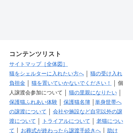
コンテンツリスト
サイトマップ［全体図］
猫をシェルターに入れたい方へ
│
猫の受け入れ
負担金
│
猫を置いていかないでください！
│ 個
人譲渡会参加について │
猫の里親になりたい
│
保護猫ふれあい体験
│
保護猫名簿
│
単身世帯へ
の譲渡について
│
会社や施設など自宅以外の譲
渡について
│
トライアルについて
│
老猫につい
て
│
お葬式が終わったら譲渡手続きへ
│
助け