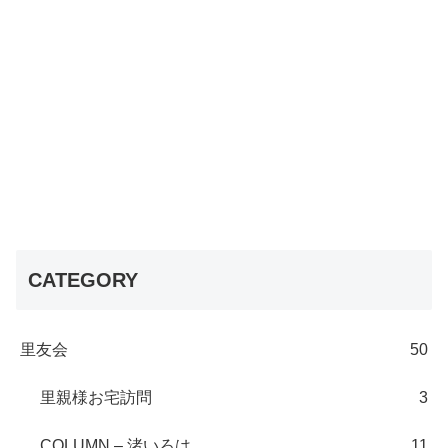
CATEGORY
里友会
50
里親様お宅訪問
3
COLUMN – 渚いろは
11