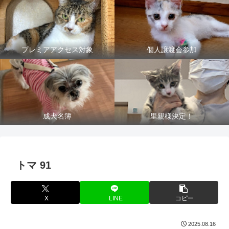
プレミアアクセス対象
個人譲渡会参加
成犬名簿
里親様決定！
トマ 91
X
LINE
コピー
2025.08.16