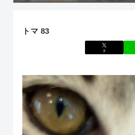
トマ 83
X