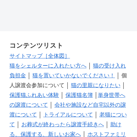
コンテンツリスト
サイトマップ［全体図］
猫をシェルターに入れたい方へ
│
猫の受け入れ
負担金
│
猫を置いていかないでください！
│ 個
人譲渡会参加について │
猫の里親になりたい
│
保護猫ふれあい体験
│
保護猫名簿
│
単身世帯へ
の譲渡について
│
会社や施設など自宅以外の譲
渡について
│
トライアルについて
│
老猫につい
て
│
お葬式が終わったら譲渡手続きへ
│
助け
る、保護する、新しいお家へ
│
ホストファミリ