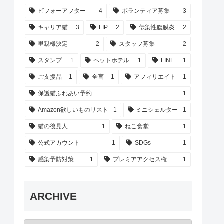
ビフォーアフター
4
ボランティア募集
3
キャリア猫
3
FIP
2
伝染性腹膜炎
2
里親様決定
2
スタッフ募集
2
スタンプ
1
ペットホテル
1
LINE
1
ご支援品
1
全盲
1
アフィリエイト
1
保護猫ふれあい予約
1
Amazon欲しいものリスト
1
ミニシェルター
1
猫の後見人
1
ねこ食堂
1
公式アカウント
1
SDGs
1
感染予防対策
1
プレミアアクセス権
1
ARCHIVE