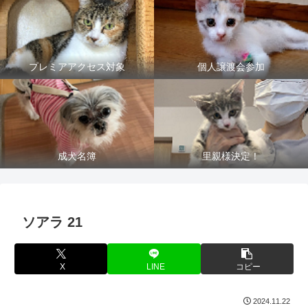
プレミアアクセス対象
個人譲渡会参加
成犬名簿
里親様決定！
ソアラ 21
X
LINE
コピー
2024.11.22