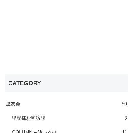
CATEGORY
里友会
50
里親様お宅訪問
3
COLUMN – 渚いろは
11