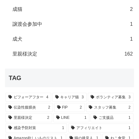
成猫
2
譲渡会参加中
1
成犬
1
里親様決定
162
TAG
ビフォーアフター
4
キャリア猫
3
ボランティア募集
3
伝染性腹膜炎
2
FIP
2
スタッフ募集
2
里親様決定
2
LINE
1
ご支援品
1
感染予防対策
1
アフィリエイト
1
Amazon欲しいものリスト
1
猫の後見人
1
ねこ食堂
1