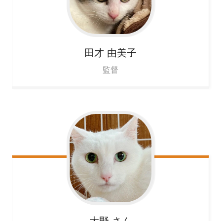
田才
由美子
監督
大野
さん