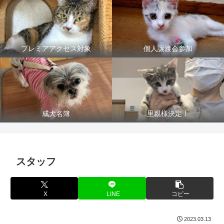
プレミアアクセス対象
個人譲渡会参加
成犬名簿
里親様決定！
スタッフ
X
LINE
コピー
2023.03.13