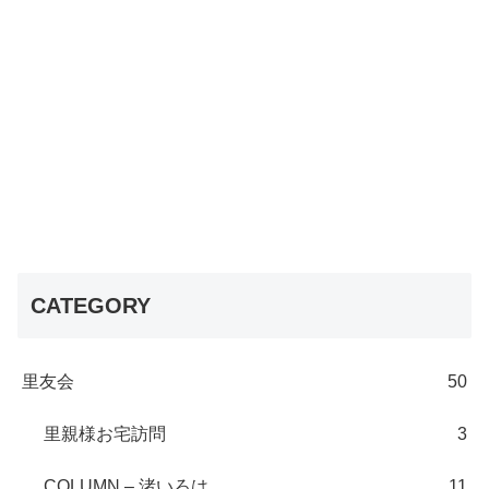
CATEGORY
里友会
50
里親様お宅訪問
3
COLUMN – 渚いろは
11