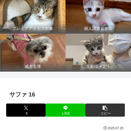
プレミアアクセス対象
個人譲渡会参加
成犬名簿
里親様決定！
サファ 16
X
LINE
コピー
2025.07.20