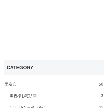
CATEGORY
里友会
50
里親様お宅訪問
3
COLUMN – 渚いろは
11