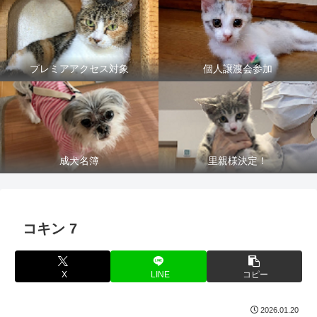
プレミアアクセス対象
個人譲渡会参加
成犬名簿
里親様決定！
コキン 7
X
LINE
コピー
2026.01.20