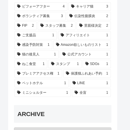
ビフォーアフター
4
キャリア猫
3
ボランティア募集
3
伝染性腹膜炎
2
FIP
2
スタッフ募集
2
里親様決定
2
ご支援品
1
アフィリエイト
1
感染予防対策
1
Amazon欲しいものリスト
1
猫の後見人
1
公式アカウント
1
ねこ食堂
1
スタンプ
1
SDGs
1
プレミアアクセス権
1
保護猫ふれあい予約
1
ペットホテル
1
LINE
1
ミニシェルター
1
全盲
1
ARCHIVE