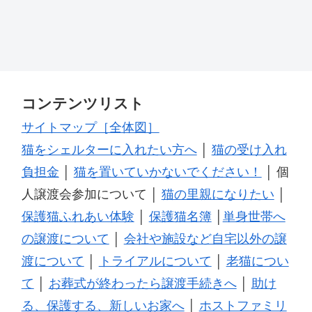
コンテンツリスト
サイトマップ［全体図］
猫をシェルターに入れたい方へ
│
猫の受け入れ
負担金
│
猫を置いていかないでください！
│ 個
人譲渡会参加について │
猫の里親になりたい
│
保護猫ふれあい体験
│
保護猫名簿
│
単身世帯へ
の譲渡について
│
会社や施設など自宅以外の譲
渡について
│
トライアルについて
│
老猫につい
て
│
お葬式が終わったら譲渡手続きへ
│
助け
る、保護する、新しいお家へ
│
ホストファミリ