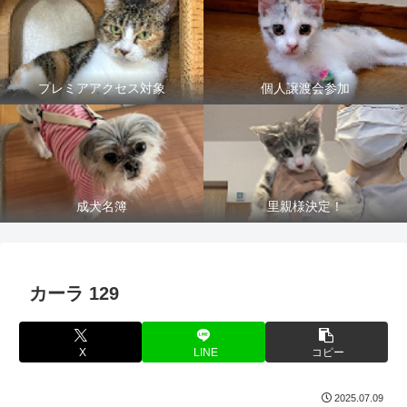
プレミアアクセス対象
個人譲渡会参加
成犬名簿
里親様決定！
カーラ 129
X
LINE
コピー
2025.07.09