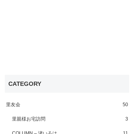
CATEGORY
里友会
50
里親様お宅訪問
3
COLUMN – 渚いろは
11