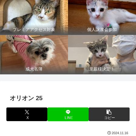
プレミアアクセス対象
個人譲渡会参加
成犬名簿
里親様決定！
オリオン 25
X
LINE
コピー
2024.11.16