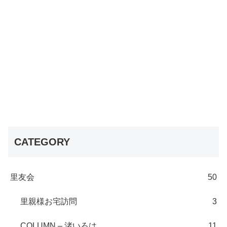
CATEGORY
里友会
50
里親様お宅訪問
3
COLUMN – 渚いろは
11