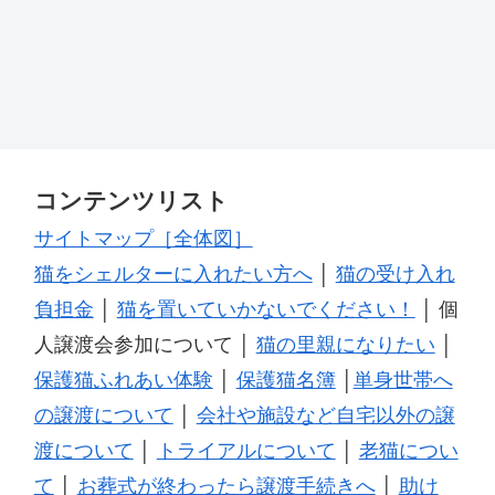
コンテンツリスト
サイトマップ［全体図］
猫をシェルターに入れたい方へ
│
猫の受け入れ
負担金
│
猫を置いていかないでください！
│ 個
人譲渡会参加について │
猫の里親になりたい
│
保護猫ふれあい体験
│
保護猫名簿
│
単身世帯へ
の譲渡について
│
会社や施設など自宅以外の譲
渡について
│
トライアルについて
│
老猫につい
て
│
お葬式が終わったら譲渡手続きへ
│
助け