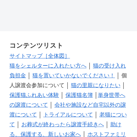
コンテンツリスト
サイトマップ［全体図］
猫をシェルターに入れたい方へ
│
猫の受け入れ
負担金
│
猫を置いていかないでください！
│ 個
人譲渡会参加について │
猫の里親になりたい
│
保護猫ふれあい体験
│
保護猫名簿
│
単身世帯へ
の譲渡について
│
会社や施設など自宅以外の譲
渡について
│
トライアルについて
│
老猫につい
て
│
お葬式が終わったら譲渡手続きへ
│
助け
る、保護する、新しいお家へ
│
ホストファミリ