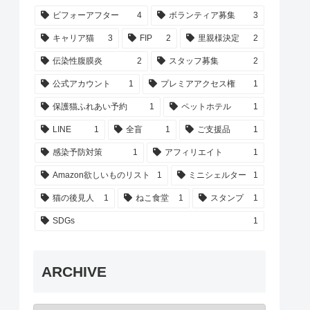
ビフォーアフター
4
ボランティア募集
3
キャリア猫
3
FIP
2
里親様決定
2
伝染性腹膜炎
2
スタッフ募集
2
公式アカウント
1
プレミアアクセス権
1
保護猫ふれあい予約
1
ペットホテル
1
LINE
1
全盲
1
ご支援品
1
感染予防対策
1
アフィリエイト
1
Amazon欲しいものリスト
1
ミニシェルター
1
猫の後見人
1
ねこ食堂
1
スタンプ
1
SDGs
1
ARCHIVE