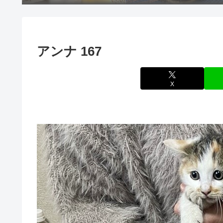
アンナ 167
X