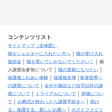
コンテンツリスト
サイトマップ［全体図］
猫をシェルターに入れたい方へ
│
猫の受け入れ
負担金
│
猫を置いていかないでください！
│ 個
人譲渡会参加について │
猫の里親になりたい
│
保護猫ふれあい体験
│
保護猫名簿
│
単身世帯へ
の譲渡について
│
会社や施設など自宅以外の譲
渡について
│
トライアルについて
│
老猫につい
て
│
お葬式が終わったら譲渡手続きへ
│
助け
る、保護する、新しいお家へ
│
ホストファミリ