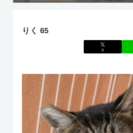
りく 65
X